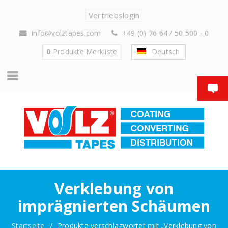
Vertriebslogin
info@volztapes.com
+49 (0) 76 64 / 50 500 - 0
0
Produkte
Merkliste
Deutsch
Verklebung von
imprägnierten Schäumen
Startseite
/
Produkte verschlagwortet mit „Verklebung von