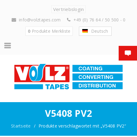
Vertriebslogin
info@volztapes.com
+49 (0) 76 64 / 50 500 - 0
0
Produkte
Merkliste
Deutsch
V5408 PV2
Startseite
/
Produkte verschlagwortet mit „V5408 PV2“