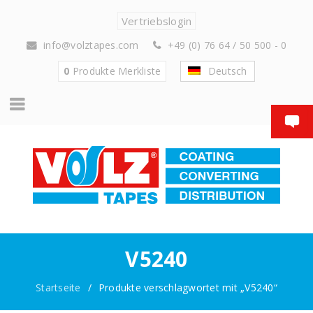
Vertriebslogin
info@volztapes.com
+49 (0) 76 64 / 50 500 - 0
0
Produkte
Merkliste
Deutsch
V5240
Startseite
/
Produkte verschlagwortet mit „V5240“