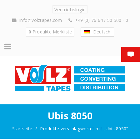
Vertriebslogin
info@volztapes.com
+49 (0) 76 64 / 50 500 - 0
0
Produkte
Merkliste
Deutsch
Ubis 8050
Startseite
/
Produkte verschlagwortet mit „Ubis 8050“