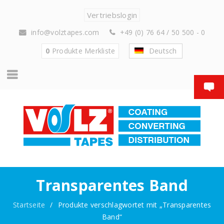
Vertriebslogin
info@volztapes.com
+49 (0) 76 64 / 50 500 - 0
0
Produkte
Merkliste
Deutsch
Transparentes Band
Startseite
/
Produkte verschlagwortet mit „Transparentes
Band“