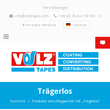
Vertriebslogin
info@volztapes.com
+49 (0) 76 64 / 50 500 - 0
0
Produkte
Merkliste
Deutsch
Trägerlos
Startseite
/
Produkte verschlagwortet mit „Trägerlos“