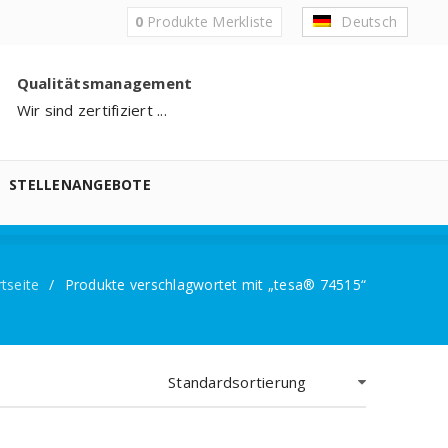
0
Produkte
Merkliste
Deutsch
Qualitätsmanagement
Wir sind zertifiziert ...
STELLENANGEBOTE
rtseite
/
Produkte verschlagwortet mit „tesa® 74515“
Standardsortierung