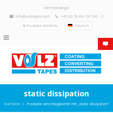
Vertriebslogin
info@volztapes.com
+49 (0) 76 64 / 50 500 - 0
0
Produkte
Merkliste
Deutsch
static dissipation
Startseite
/
Produkte verschlagwortet mit „static dissipation“