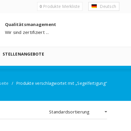
0
Produkte
Merkliste
Deutsch
Qualitätsmanagement
Wir sind zertifiziert ...
STELLENANGEBOTE
seite
/
Produkte verschlagwortet mit „Segelfertigung“
Standardsortierung