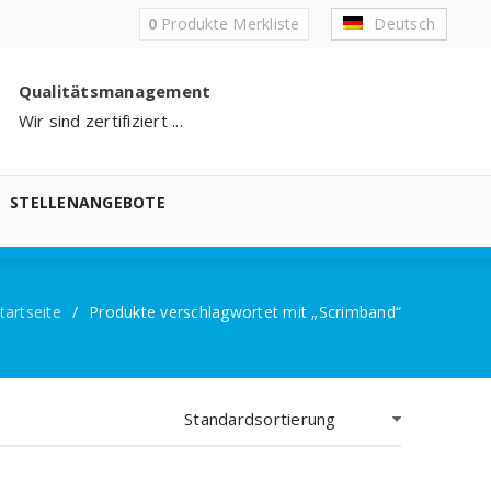
0
Produkte
Merkliste
Deutsch
Qualitätsmanagement
Wir sind zertifiziert ...
STELLENANGEBOTE
tartseite
/
Produkte verschlagwortet mit „Scrimband“
Standardsortierung