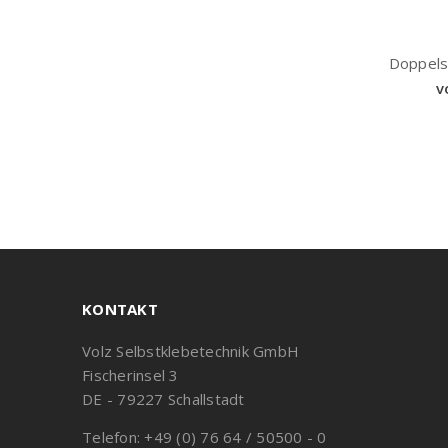
Doppels
v
KONTAKT
Volz Selbstklebetechnik GmbH
Fischerinsel 3
DE - 79227 Schallstadt
Telefon: +49 (0) 76 64 / 50500 - 0