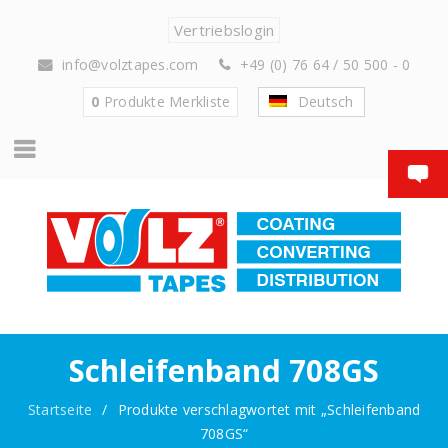
Vertriebslogin
info@volztapes.com
+49 (0) 76 64 / 50 500 - 0
0
Produkte
Merkliste
Deutsch
Schleifenband 708GS
Startseite
/
Produkte verschlagwortet mit „Schleifenband
708GS“