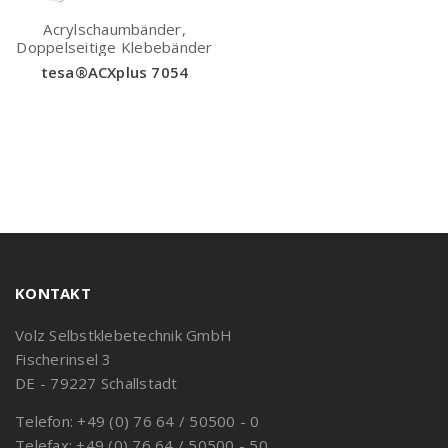
Acrylschaumbänder,
Doppelseitige Klebebänder
tesa®ACXplus 7054
KONTAKT
Volz Selbstklebetechnik GmbH
Fischerinsel 3
DE - 79227 Schallstadt
Telefon: +49 (0) 76 64 / 50500 - 0
Telefax: +49 (0) 76 64 / 50500 - 50