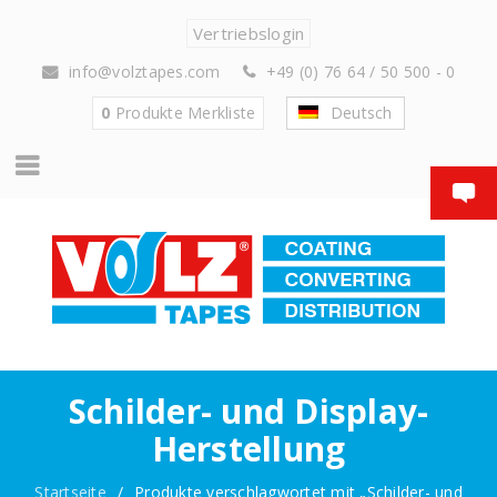
Vertriebslogin
info@volztapes.com
+49 (0) 76 64 / 50 500 - 0
0
Produkte
Merkliste
Deutsch
Schilder- und Display-
Herstellung
Startseite
/
Produkte verschlagwortet mit „Schilder- und