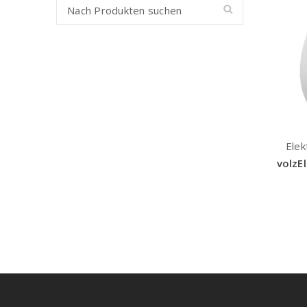
Elek
volzE