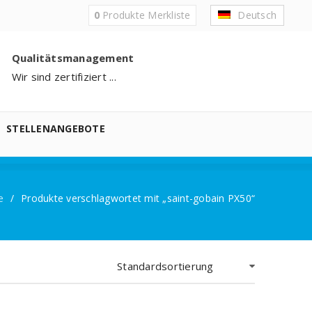
0
Produkte
Merkliste
Deutsch
Qualitätsmanagement
Wir sind zertifiziert ...
STELLENANGEBOTE
e
/
Produkte verschlagwortet mit „saint-gobain PX50“
Standardsortierung