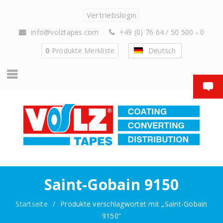
Vertriebslogin
info@volztapes.com
+49 (0) 76 64 / 50 500 - 0
0
Produkte
Merkliste
Deutsch
Saint-Gobain 9150
Startseite
/
Produkte verschlagwortet mit „Saint-Gobain
9150“