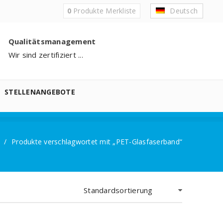
0
Produkte
Merkliste
Deutsch
Qualitätsmanagement
Wir sind zertifiziert ...
STELLENANGEBOTE
/
Produkte verschlagwortet mit „PET-Glasfaserband“
Standardsortierung