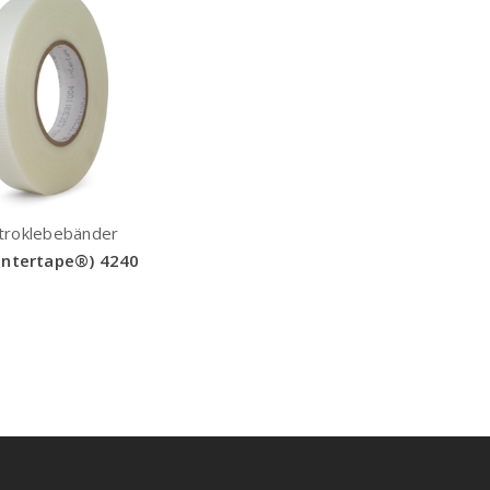
troklebebänder
Intertape®) 4240