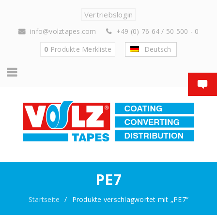
Vertriebslogin
info@volztapes.com
+49 (0) 76 64 / 50 500 - 0
0
Produkte
Merkliste
Deutsch
PE7
Startseite
/
Produkte verschlagwortet mit „PE7“