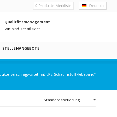
0
Produkte
Merkliste
Deutsch
Qualitätsmanagement
Wir sind zertifiziert ...
STELLENANGEBOTE
dukte verschlagwortet mit „PE-Schaumstoffklebeband“
Standardsortierung