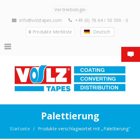
Vertriebslogin
info@volztapes.com
+49 (0) 76 64 / 50 500 - 0
0
Produkte
Merkliste
Deutsch
Palettierung
Startseite
/
Produkte verschlagwortet mit „Palettierung“