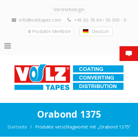
Vertriebslogin
info@volztapes.com
+49 (0) 76 64 / 50 500 - 0
0
Produkte
Merkliste
Deutsch
Orabond 1375
Startseite
/
Produkte verschlagwortet mit „Orabond 1375“