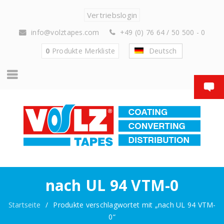
Vertriebslogin
info@volztapes.com
+49 (0) 76 64 / 50 500 - 0
0
Produkte
Merkliste
Deutsch
nach UL 94 VTM-0
Startseite
/
Produkte verschlagwortet mit „nach UL 94 VTM-
0“