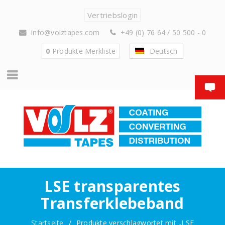
Vertriebslogin
info@volztapes.com
+49 (0) 76 64 / 50 500 - 0
0
Produkte
Merkliste
Deutsch
LSE transparentes
Transferklebeband
Startseite
/
Produkte verschlagwortet mit „LSE