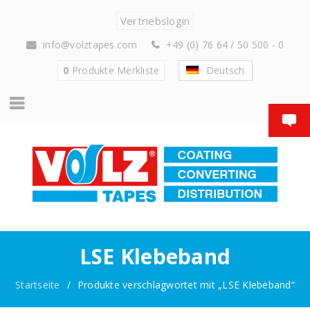
Vertriebslogin
info@volztapes.com
+49 (0) 76 64 / 50 500 - 0
0
Produkte
Merkliste
Deutsch
LSE Klebeband
Startseite
/
Produkte verschlagwortet mit „LSE Klebeband“