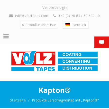
Vertriebslogin
info@volztapes.com
+49 (0) 76 64 / 50 500 - 0
0
Produkte
Merkliste
Deutsch
Kapton®
Startseite
/
Produkte verschlagwortet mit „Kapton®“