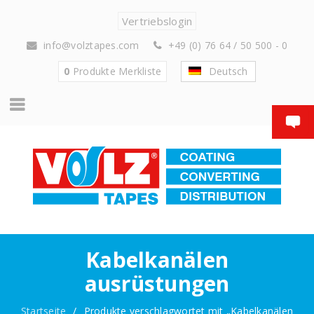
Vertriebslogin
info@volztapes.com
+49 (0) 76 64 / 50 500 - 0
0
Produkte
Merkliste
Deutsch
Kabelkanälen
ausrüstungen
Startseite
/
Produkte verschlagwortet mit „Kabelkanälen