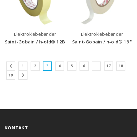
Elektroklebebänder
Elektroklebebänder
Saint-Gobain / h-old® 12B
Saint-Gobain / h-old® 19F
1
2
3
4
5
6
…
17
18
19
KONTAKT