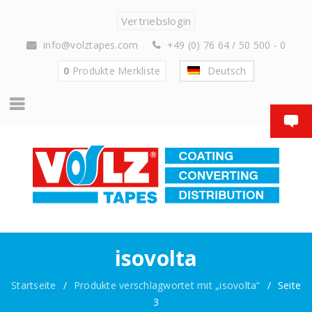
Vertriebslogin
info@volztapes.com
+49 (0) 76 64 / 50 500 - 0
0
Produkte
Merkliste
Deutsch
isovolta
Startseite
/
Produkte verschlagwortet mit „isovolta“
/
Seite
3