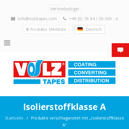
Vertriebslogin
info@volztapes.com
+49 (0) 76 64 / 50 500 - 0
0
Produkte
Merkliste
Deutsch
Isolierstoffklasse A
Startseite
/
Produkte verschlagwortet mit „Isolierstoffklasse
A“