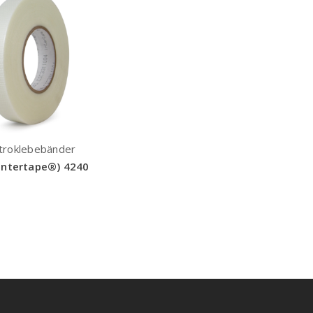
troklebebänder
Intertape®) 4240