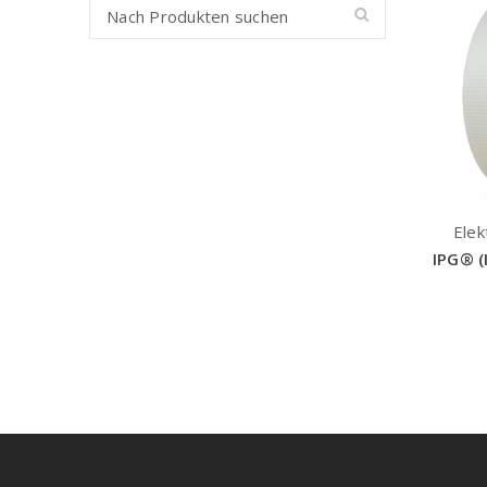
Elek
IPG® (