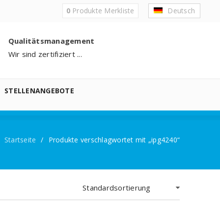
0
Produkte
Merkliste
Deutsch
Qualitätsmanagement
Wir sind zertifiziert ...
STELLENANGEBOTE
Startseite
/
Produkte verschlagwortet mit „ipg4240“
Standardsortierung