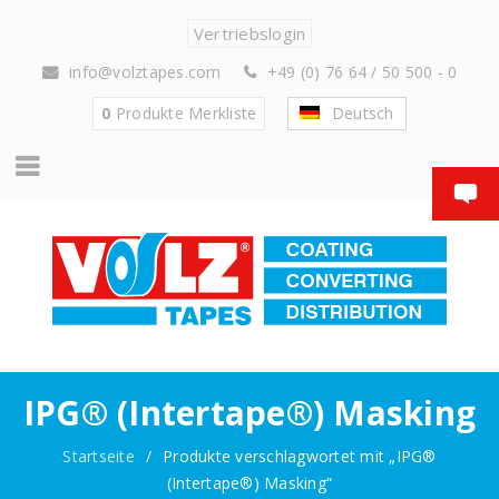
Vertriebslogin
info@volztapes.com
+49 (0) 76 64 / 50 500 - 0
0
Produkte
Merkliste
Deutsch
IPG® (Intertape®) Masking
Startseite
/
Produkte verschlagwortet mit „IPG®
(Intertape®) Masking“