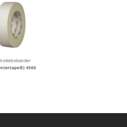
troklebebänder
Intertape®) 4560