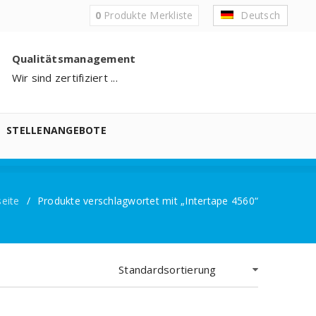
0
Produkte
Merkliste
Deutsch
Qualitätsmanagement
Wir sind zertifiziert ...
STELLENANGEBOTE
seite
/
Produkte verschlagwortet mit „Intertape 4560“
Standardsortierung