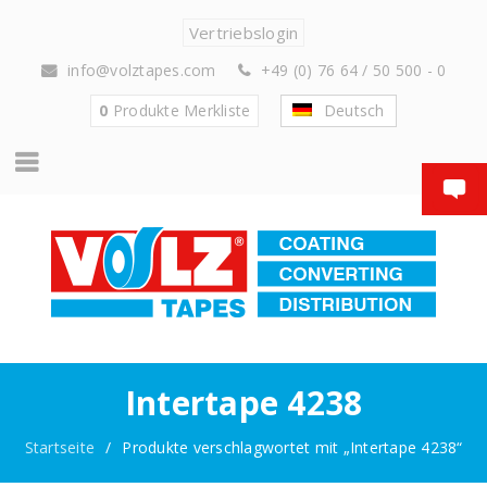
Vertriebslogin
info@volztapes.com
+49 (0) 76 64 / 50 500 - 0
0
Produkte
Merkliste
Deutsch
Intertape 4238
Startseite
/
Produkte verschlagwortet mit „Intertape 4238“