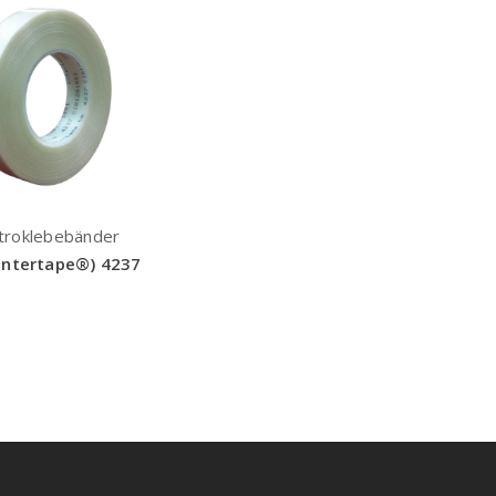
troklebebänder
Intertape®) 4237