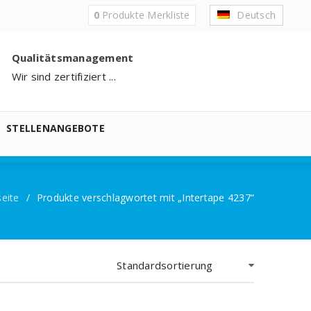
0
Produkte
Merkliste
Deutsch
Qualitätsmanagement
Wir sind zertifiziert ...
STELLENANGEBOTE
seite
/
Produkte verschlagwortet mit „Intertape 4237“
Standardsortierung