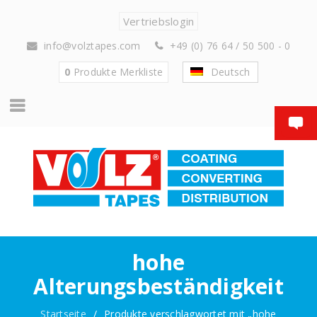
Vertriebslogin
info@volztapes.com
+49 (0) 76 64 / 50 500 - 0
0
Produkte
Merkliste
Deutsch
hohe
Alterungsbeständigkeit
Startseite
/
Produkte verschlagwortet mit „hohe