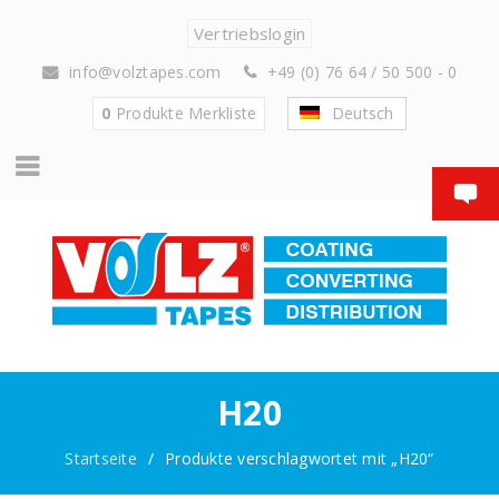
Vertriebslogin
info@volztapes.com
+49 (0) 76 64 / 50 500 - 0
0
Produkte
Merkliste
Deutsch
H20
Startseite
/
Produkte verschlagwortet mit „H20“