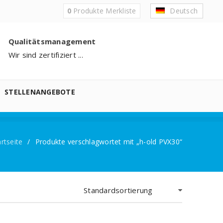
0
Produkte
Merkliste
Deutsch
Qualitätsmanagement
Wir sind zertifiziert ...
STELLENANGEBOTE
artseite
/
Produkte verschlagwortet mit „h-old PVX30“
Standardsortierung