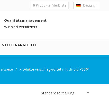
0
Produkte
Merkliste
Deutsch
Qualitätsmanagement
Wir sind zertifiziert ...
STELLENANGEBOTE
tartseite
/
Produkte verschlagwortet mit „h-old PS30“
Standardsortierung