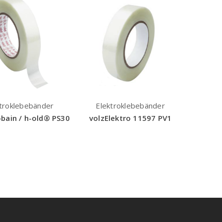
troklebebänder
Elektroklebebänder
bain / h-old® PS30
volzElektro 11597 PV1