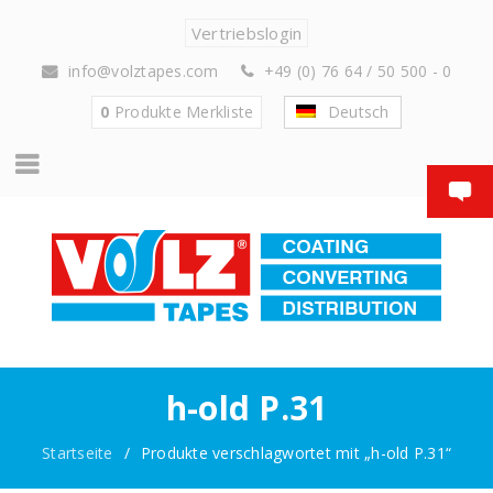
Vertriebslogin
info@volztapes.com
+49 (0) 76 64 / 50 500 - 0
0
Produkte
Merkliste
Deutsch
h-old P.31
Startseite
/
Produkte verschlagwortet mit „h-old P.31“