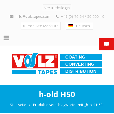
Vertriebslogin
info@volztapes.com
+49 (0) 76 64 / 50 500 - 0
0
Produkte
Merkliste
Deutsch
h-old H50
Startseite
/
Produkte verschlagwortet mit „h-old H50“