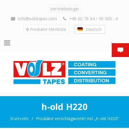
Vertriebslogin
info@volztapes.com
+49 (0) 76 64 / 50 500 - 0
0
Produkte
Merkliste
Deutsch
h-old H220
Startseite
/
Produkte verschlagwortet mit „h-old H220“