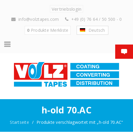
Vertriebslogin
info@volztapes.com
+49 (0) 76 64 / 50 500 - 0
0
Produkte
Merkliste
Deutsch
h-old 70.AC
Startseite
/
Produkte verschlagwortet mit „h-old 70.AC“