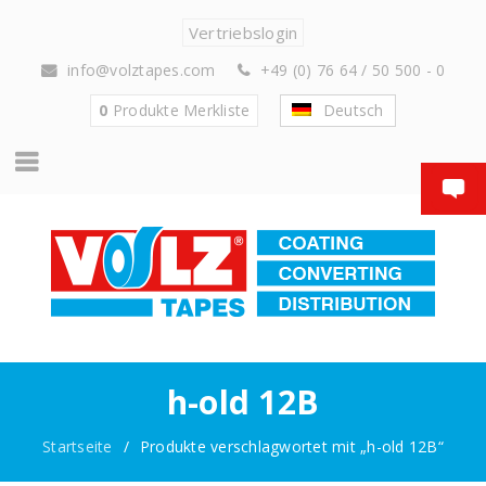
Vertriebslogin
info@volztapes.com
+49 (0) 76 64 / 50 500 - 0
0
Produkte
Merkliste
Deutsch
h-old 12B
Startseite
/
Produkte verschlagwortet mit „h-old 12B“