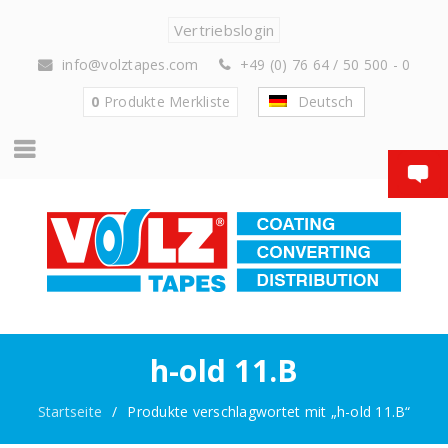
Vertriebslogin
info@volztapes.com
+49 (0) 76 64 / 50 500 - 0
0
Produkte
Merkliste
Deutsch
h-old 11.B
Startseite
/
Produkte verschlagwortet mit „h-old 11.B“