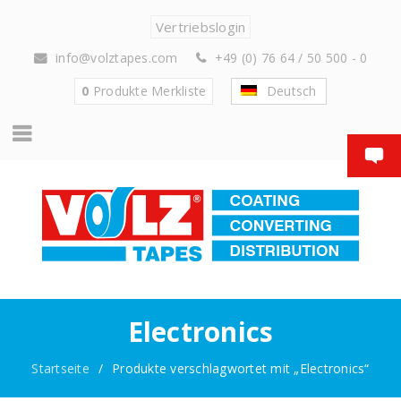
Vertriebslogin
info@volztapes.com
+49 (0) 76 64 / 50 500 - 0
0
Produkte
Merkliste
Deutsch
Electronics
Startseite
/
Produkte verschlagwortet mit „Electronics“