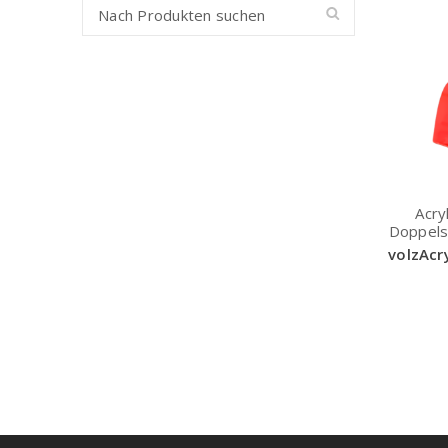
Acry
Doppels
volzAcr