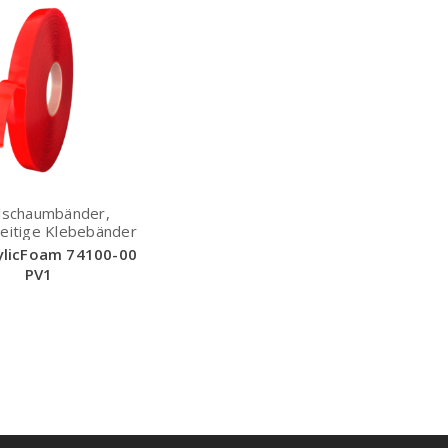
lschaumbänder,
eitige Klebebänder
ylicFoam 74100-00
PV1