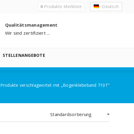
0
Produkte
Merkliste
Deutsch
Qualitätsmanagement
Wir sind zertifiziert ...
STELLENANGEBOTE
Produkte verschlagwortet mit „Bogenklebeband 710T“
Standardsortierung