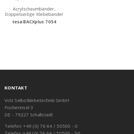
Acrylschaumbänder,
Doppelseitige Klebebänder
tesa®ACXplus 7054
KONTAKT
Volz Selbstklebetechnik GmbH
Fischerinsel 3
DE - 79227 Schallstadt
Telefon: +49 (0) 76 64 / 50500 - 0
Telefax: +49 (0) 76 64 / 50500 - 50