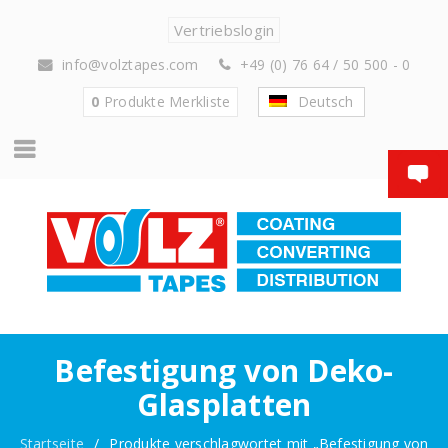
Vertriebslogin
info@volztapes.com
+49 (0) 76 64 / 50 500 - 0
0
Produkte
Merkliste
Deutsch
Befestigung von Deko-
Glasplatten
Startseite
/
Produkte verschlagwortet mit „Befestigung von