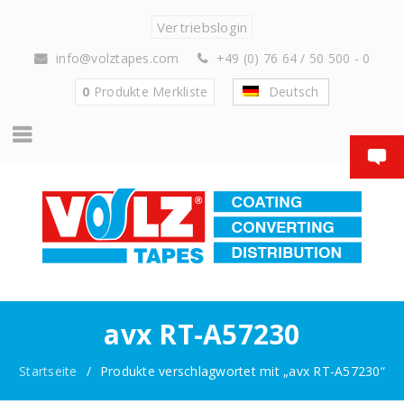
Vertriebslogin
info@volztapes.com
+49 (0) 76 64 / 50 500 - 0
0
Produkte
Merkliste
Deutsch
avx RT-A57230
Startseite
/
Produkte verschlagwortet mit „avx RT-A57230“