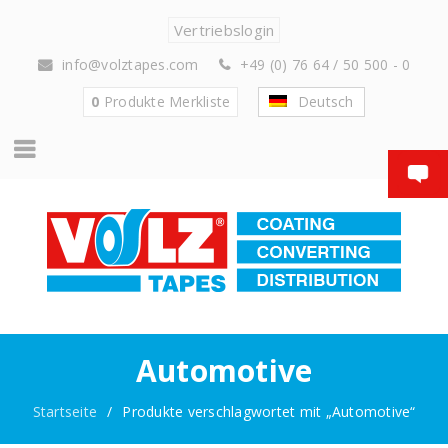
Vertriebslogin
info@volztapes.com
+49 (0) 76 64 / 50 500 - 0
0
Produkte
Merkliste
Deutsch
Automotive
Startseite
/
Produkte verschlagwortet mit „Automotive“