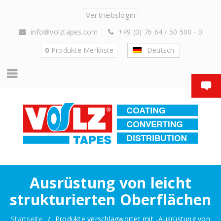
Vertriebslogin
info@volztapes.com
+49 (0) 76 64 / 50 500 - 0
0
Produkte
Merkliste
Deutsch
Ausrüstung von leicht
strukturierten Oberflächen
Startseite
/
Produkte verschlagwortet mit „Ausrüstung von