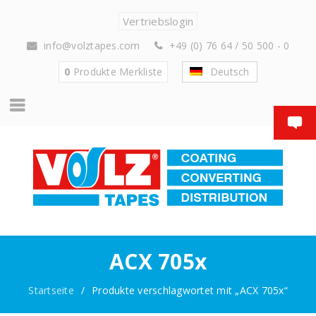
Vertriebslogin
info@volztapes.com
+49 (0) 76 64 / 50 500 - 0
0
Produkte
Merkliste
Deutsch
ACX 705x
Startseite
/
Produkte verschlagwortet mit „ACX 705x“