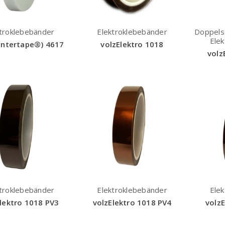
troklebebänder
Elektroklebebänder
Doppels
Ele
Intertape®) 4617
volzElektro 1018
volz
troklebebänder
Elektroklebebänder
Ele
lektro 1018 PV3
volzElektro 1018 PV4
volz