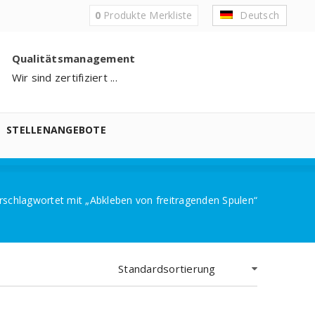
0
Produkte
Merkliste
Deutsch
Qualitätsmanagement
Wir sind zertifiziert ...
STELLENANGEBOTE
rschlagwortet mit „Abkleben von freitragenden Spulen“
Standardsortierung