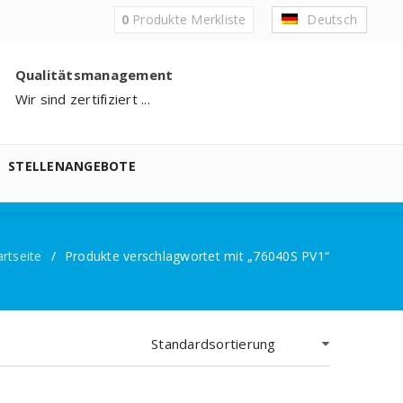
0
Produkte
Merkliste
Deutsch
Qualitätsmanagement
Wir sind zertifiziert ...
STELLENANGEBOTE
artseite
/
Produkte verschlagwortet mit „76040S PV1“
Standardsortierung