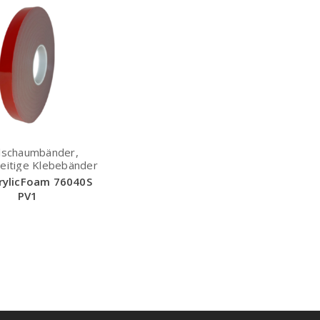
lschaumbänder,
eitige Klebebänder
rylicFoam 76040S
PV1