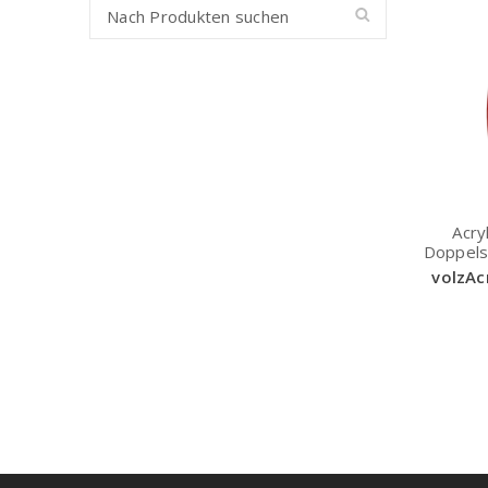
Acry
Doppels
volzAc